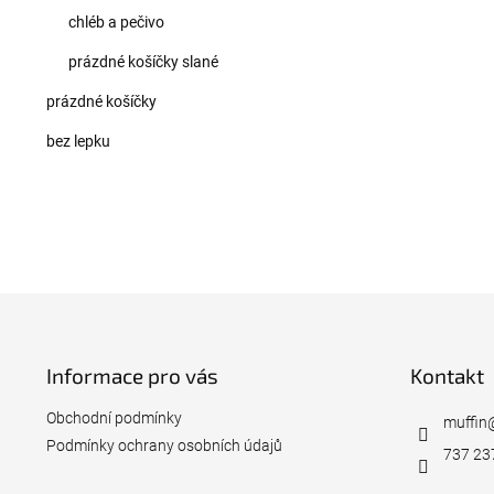
chléb a pečivo
prázdné košíčky slané
prázdné košíčky
bez lepku
Z
á
p
Informace pro vás
Kontakt
a
t
Obchodní podmínky
í
muffin
Podmínky ochrany osobních údajů
737 23