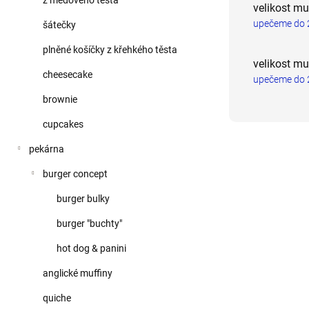
z medového těsta
velikost mu
upečeme do 2
šátečky
plněné košíčky z křehkého těsta
velikost mu
cheesecake
upečeme do 2
brownie
cupcakes
pekárna
burger concept
burger bulky
burger "buchty"
hot dog & panini
anglické muffiny
quiche