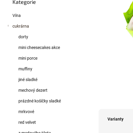
a
Kategorie
kategorie
n
e
Vína
l
cukrárna
dorty
mini cheesecakes akce
mini porce
muffiny
jiné sladké
mechový dezert
prázdné košíčky sladké
mrkvové
Varianty
red velvet