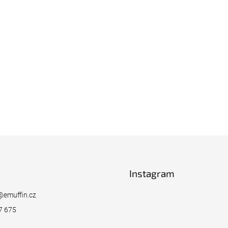
Instagram
@
emuffin.cz
7 675