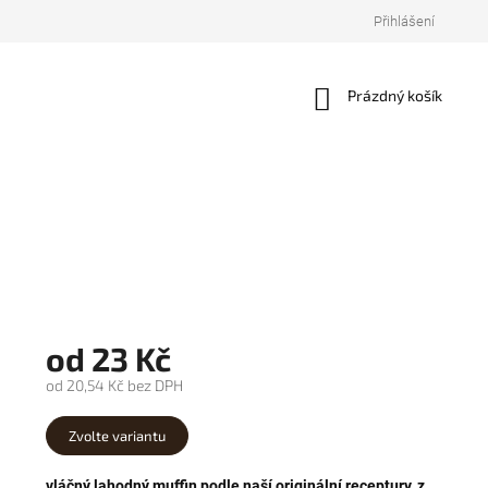
Přihlášení
Nákupní
Prázdný košík
košík
od
23 Kč
od
20,54 Kč
bez DPH
Měrná
cena:
Zvolte variantu
vláčný lahodný muffin podle naší originální receptury, z