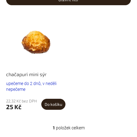
n
Nejprodávanější
í
V
p
ý
Abecedně
r
p
o
i
d
s
u
p
k
r
t
o
ů
d
u
chačapuri mini sýr
k
upečeme do 2 dnů, v neděli
t
nepečeme
ů
22,32 Kč bez DPH
Do košíku
25 Kč
1
položek celkem
O
v