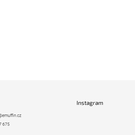
Instagram
@
emuffin.cz
7 675