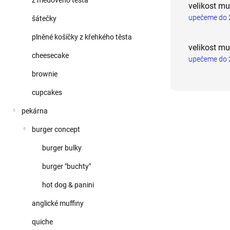
z medového těsta
velikost mu
upečeme do 2
šátečky
plněné košíčky z křehkého těsta
velikost mu
cheesecake
upečeme do 2
brownie
cupcakes
pekárna
burger concept
burger bulky
burger "buchty"
hot dog & panini
anglické muffiny
quiche