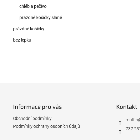
chléb a pečivo
prázdné košíčky slané
prázdné košíčky
bez lepku
Z
á
p
Informace pro vás
Kontakt
a
t
Obchodní podmínky
í
muffin
Podmínky ochrany osobních údajů
737 23