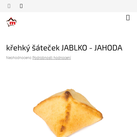
Přejít
na
obsah
Náku
koší
křehký šáteček JABLKO - JAHODA
Průměrné
Neohodnoceno
Podrobnosti hodnocení
hodnocení
produktu
je
0,0
z
5
hvězdiček.