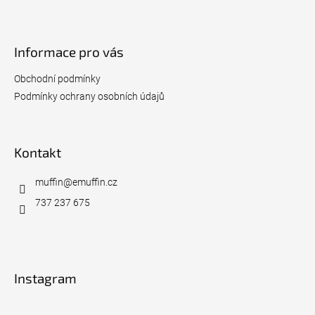
Z
á
p
Informace pro vás
a
t
Obchodní podmínky
í
Podmínky ochrany osobních údajů
Kontakt
muffin
@
emuffin.cz
737 237 675
Instagram