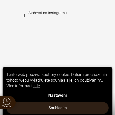
Sledovat na Instagramu
Tento web používá soubory cookie. Dalším procházením
tohoto webu vyjadřujete souhlas s jejich používáním..
Více informací
zde
.
Nastavení
Zobrazit
Náš prezentační web
Souhlasím