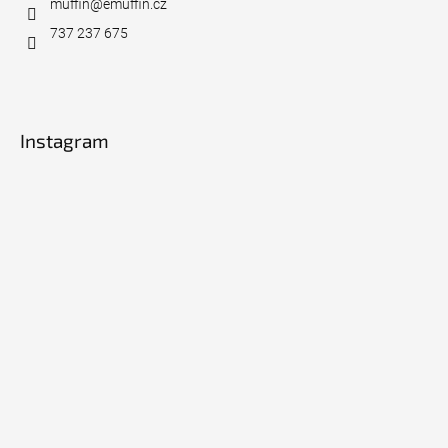
muffin
@
emuffin.cz
737 237 675
Instagram