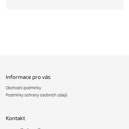
Z
á
p
Informace pro vás
a
t
Obchodní podmínky
í
Podmínky ochrany osobních údajů
Kontakt