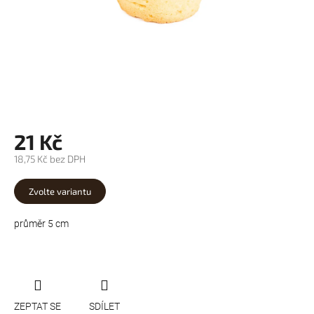
21 Kč
18,75 Kč bez DPH
Měrná
cena:
Zvolte variantu
průměr 5 cm
ZEPTAT SE
SDÍLET