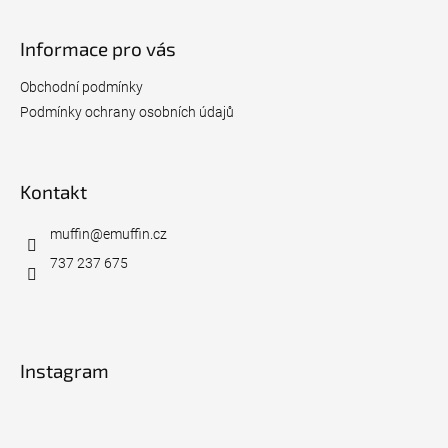
á
p
Informace pro vás
a
t
Obchodní podmínky
í
Podmínky ochrany osobních údajů
Kontakt
muffin
@
emuffin.cz
737 237 675
Instagram