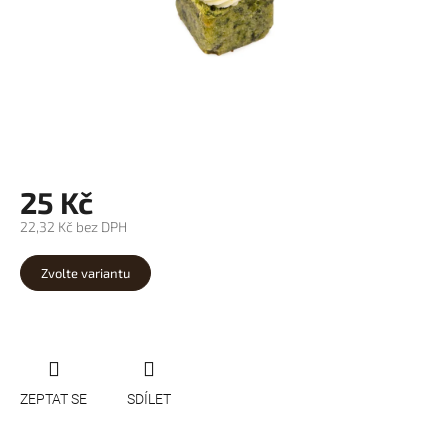
25 Kč
22,32 Kč bez DPH
Měrná
cena:
Zvolte variantu
ZEPTAT SE
SDÍLET