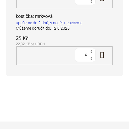
kostička: mrkvová
upečeme do 2 dnů, v neděli nepečeme
Můžeme doručit do:
12.8.2026
25 Kč
22,32 Kč bez DPH
Do koš
Z