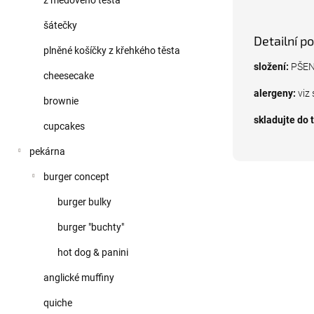
z medového těsta
šátečky
Detailní p
plněné košíčky z křehkého těsta
složení:
PŠENI
cheesecake
alergeny:
viz 
brownie
skladujte do 
cupcakes
pekárna
burger concept
burger bulky
burger "buchty"
hot dog & panini
anglické muffiny
quiche