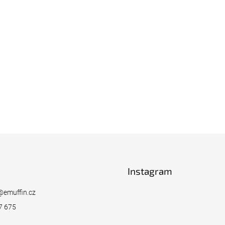
Instagram
@
emuffin.cz
7 675