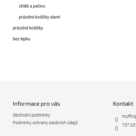
chléb a pečivo
prázdné košíčky slané
prázdné košíčky
bez lepku
Z
á
p
Informace pro vás
Kontakt
a
t
Obchodní podmínky
í
muffin
Podmínky ochrany osobních údajů
737 23