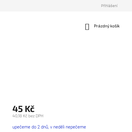
Přihlášení
Nákupní
Prázdný košík
košík
45 Kč
40,18 Kč bez DPH
Měrná
upečeme do 2 dnů, v neděli nepečeme
cena: