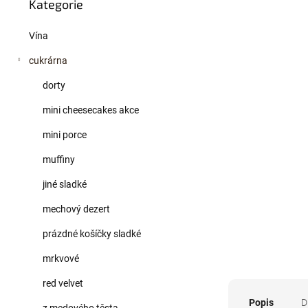
a
Kategorie
kategorie
n
e
Vína
l
cukrárna
dorty
mini cheesecakes akce
mini porce
muffiny
jiné sladké
mechový dezert
prázdné košíčky sladké
mrkvové
red velvet
Popis
D