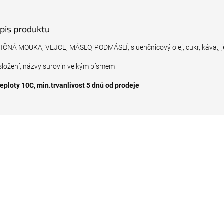
opis produktu
ČNÁ MOUKA, VEJCE, MÁSLO, PODMÁSLÍ, sluenčnicový olej, cukr, káva,, je
složení, názvy surovin velkým písmem
teploty 10C, min.trvanlivost 5 dnů od prodeje