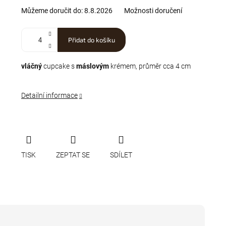
Můžeme doručit do:
8.8.2026
Možnosti doručení
Přidat do košíku
vláčný
cupcake s
máslovým
krémem, průměr cca 4 cm
Detailní informace
TISK
ZEPTAT SE
SDÍLET